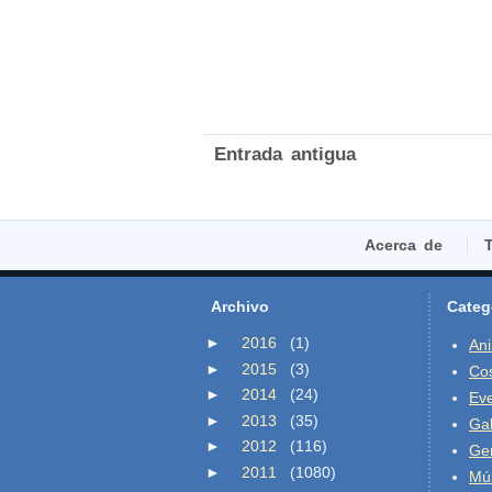
Entrada antigua
Acerca de
T
Archivo
Categ
►
2016
(1)
An
►
2015
(3)
Co
►
2014
(24)
Ev
►
2013
(35)
Gal
►
2012
(116)
Ge
►
2011
(1080)
Mú