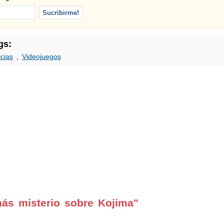
gs:
icias
,
Videojuegos
ás misterio sobre Kojima"