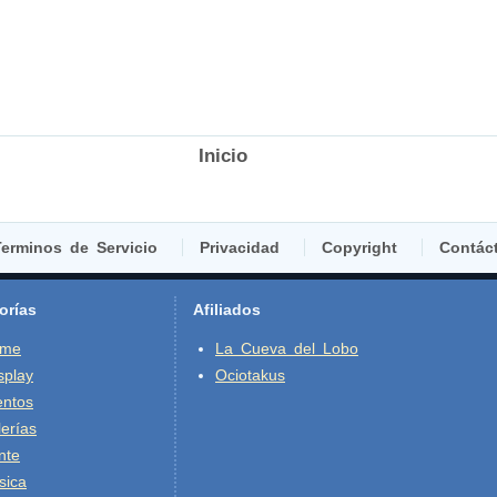
Inicio
erminos de Servicio
Privacidad
Copyright
Contác
orías
Afiliados
ime
La Cueva del Lobo
splay
Ociotakus
entos
erías
nte
sica