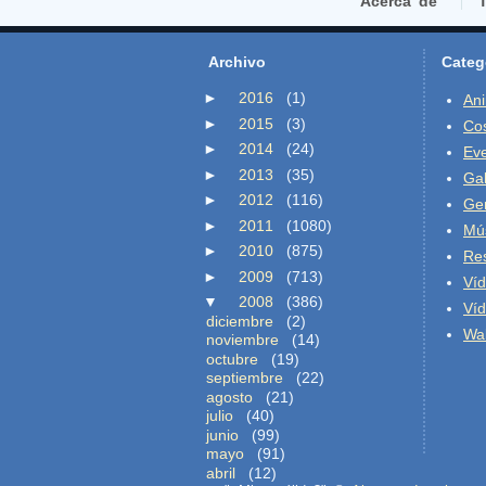
Acerca de
T
Archivo
Categ
►
2016
(1)
An
►
2015
(3)
Co
►
2014
(24)
Ev
►
2013
(35)
Gal
►
2012
(116)
Ge
►
2011
(1080)
Mú
►
2010
(875)
Re
►
2009
(713)
Ví
▼
2008
(386)
Ví
diciembre
(2)
Wal
noviembre
(14)
octubre
(19)
septiembre
(22)
agosto
(21)
julio
(40)
junio
(99)
mayo
(91)
abril
(12)