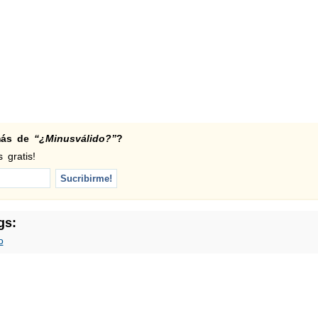
 más de
“¿Minusválido?”
?
 gratis!
gs:
o