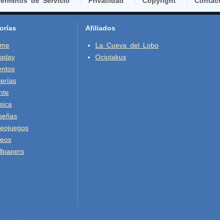
erminos de Servicio
Privacidad
Copyright
Contác
orías
Afiliados
ime
La Cueva del Lobo
splay
Ociotakus
entos
erías
nte
sica
señas
deojuegos
deos
lpapers