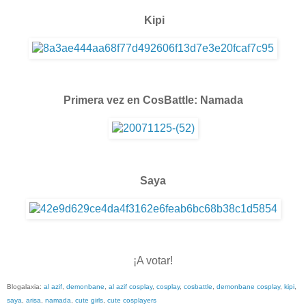
Kipi
Primera vez en CosBattle: Namada
Saya
¡A votar!
Blogalaxia:
al azif
,
demonbane
,
al azif cosplay
,
cosplay
,
cosbattle
,
demonbane cosplay
,
kipi
,
saya
,
arisa
,
namada
,
cute girls
,
cute cosplayers