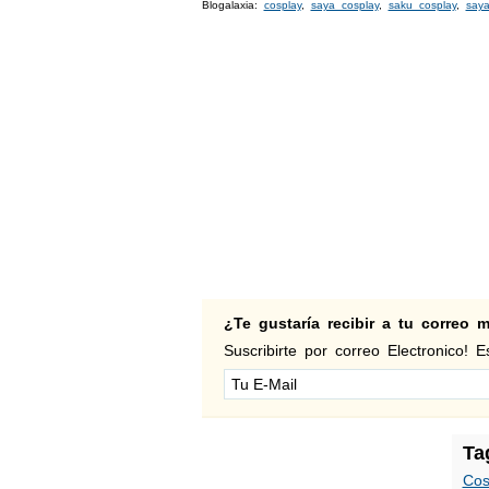
Blogalaxia:
cosplay
,
saya cosplay
,
saku cosplay
,
say
¿Te gustaría recibir a tu correo
Suscribirte por correo Electronico! Es
Ta
Cos