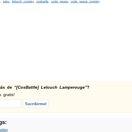
a
,
saku
,
lelouch cosplay
,
cosbattle
,
code geass
,
code geass cosplay
 más de
“[CosBattle] Lelouch Lamperouge”
?
 gratis!
gs:
play