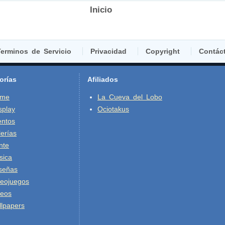
Inicio
erminos de Servicio
Privacidad
Copyright
Contác
orías
Afiliados
ime
La Cueva del Lobo
splay
Ociotakus
entos
erías
nte
sica
señas
deojuegos
deos
lpapers