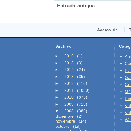
Entrada antigua
Acerca de
T
Archivo
Categ
►
2016
(1)
An
►
2015
(3)
Co
►
2014
(24)
Ev
►
2013
(35)
Gal
►
2012
(116)
Ge
►
2011
(1080)
Mú
►
2010
(875)
Re
►
2009
(713)
Ví
▼
2008
(386)
Ví
diciembre
(2)
Wal
noviembre
(14)
octubre
(19)