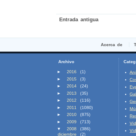
Entrada antigua
Acerca de
T
Archivo
Categ
►
2016
(1)
An
►
2015
(3)
Co
►
2014
(24)
Ev
►
2013
(35)
Gal
►
2012
(116)
Ge
►
2011
(1080)
Mú
►
2010
(875)
Re
►
2009
(713)
Ví
▼
2008
(386)
Ví
diciembre
(2)