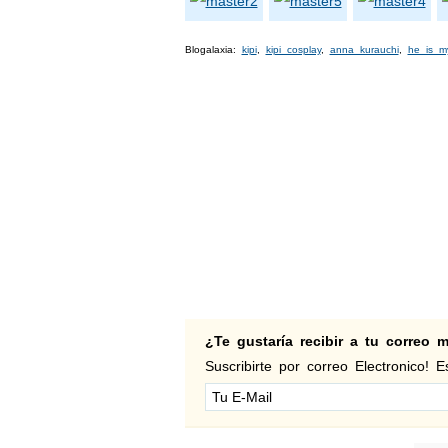
Blogalaxia:
kipi
,
kipi cosplay
,
anna kurauchi
,
he is m
¿Te gustaría recibir a tu correo
Suscribirte por correo Electronico! Es