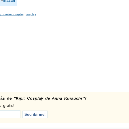
y master cosplay
,
cosplay
 más de
“Kipi: Cosplay de Anna Kurauchi”
?
 gratis!