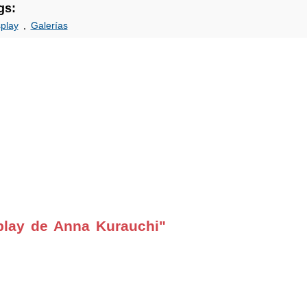
gs:
play
,
Galerías
play de Anna Kurauchi"