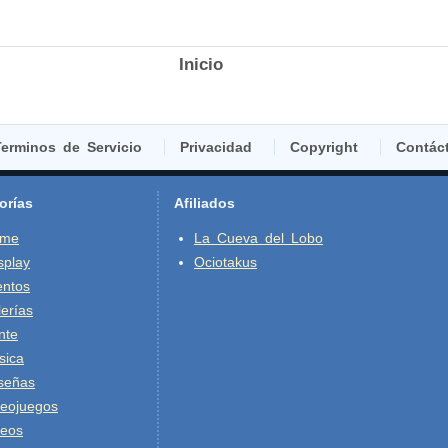
Inicio
erminos de Servicio
Privacidad
Copyright
Contác
orías
Afiliados
ime
La Cueva del Lobo
splay
Ociotakus
entos
erías
nte
sica
señas
deojuegos
deos