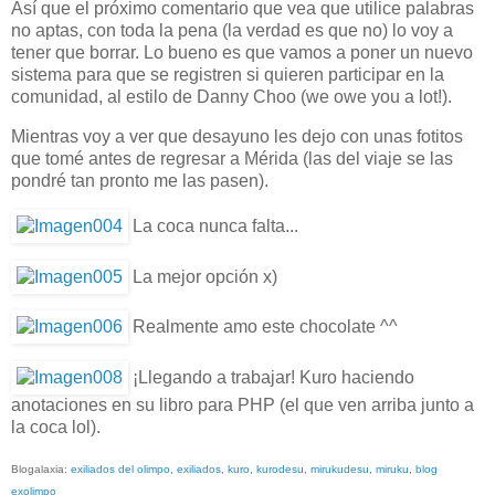
Así que el próximo comentario que vea que utilice palabras
no aptas, con toda la pena (la verdad es que no) lo voy a
tener que borrar. Lo bueno es que vamos a poner un nuevo
sistema para que se registren si quieren participar en la
comunidad, al estilo de Danny Choo (we owe you a lot!).
Mientras voy a ver que desayuno les dejo con unas fotitos
que tomé antes de regresar a Mérida (las del viaje se las
pondré tan pronto me las pasen).
La coca nunca falta...
La mejor opción x)
Realmente amo este chocolate ^^
¡Llegando a trabajar! Kuro haciendo
anotaciones en su libro para PHP (el que ven arriba junto a
la coca lol).
Blogalaxia:
exiliados del olimpo
,
exiliados
,
kuro
,
kurodesu
,
mirukudesu
,
miruku
,
blog
exolimpo