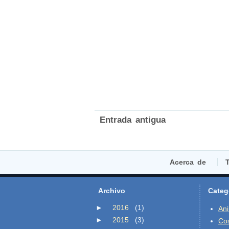
Entrada antigua
Acerca de
T
Archivo
Categ
►
2016
(1)
An
►
2015
(3)
Co