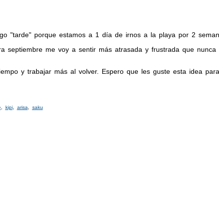
o "tarde" porque estamos a 1 día de irnos a la playa por 2 semanas
a septiembre me voy a sentir más atrasada y frustrada que nunca c
empo y trabajar más al volver. Espero que les guste esta idea par
e
,
kipi
,
arisa
,
saku