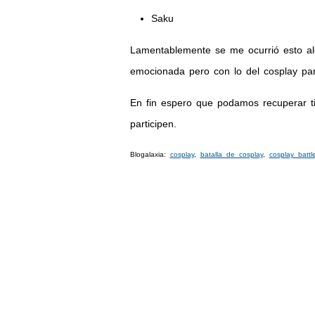
Saku
Lamentablemente se me ocurrió esto alg
emocionada pero con lo del cosplay par
En fin espero que podamos recuperar ti
participen.
Blogalaxia:
cosplay
,
batalla de cosplay
,
cosplay battl