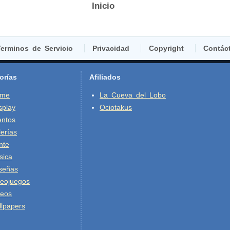
Inicio
erminos de Servicio
Privacidad
Copyright
Contác
orías
Afiliados
ime
La Cueva del Lobo
splay
Ociotakus
entos
erías
nte
sica
señas
deojuegos
deos
lpapers