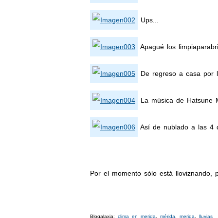
Ups...
Apagué los limpiaparabri
De regreso a casa por l
La música de Hatsune Mi
Así de nublado a las 4 d
Por el momento sólo está lloviznando,
Blogalaxia:
clima en merida
,
mérida
,
merida
,
lluvias