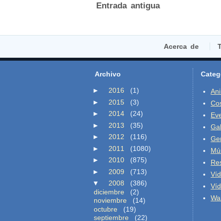
Entrada antigua
Acerca de
T
Archivo
Categ
►
2016
(1)
An
►
2015
(3)
Co
►
2014
(24)
Ev
►
2013
(35)
Gal
►
2012
(116)
Ge
►
2011
(1080)
Mú
►
2010
(875)
Re
►
2009
(713)
Ví
▼
2008
(386)
Ví
diciembre
(2)
Wal
noviembre
(14)
octubre
(19)
septiembre
(22)