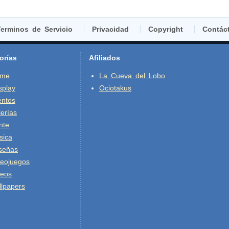
erminos de Servicio
Privacidad
Copyright
Contác
orías
Afiliados
ime
La Cueva del Lobo
splay
Ociotakus
entos
erías
nte
sica
señas
deojuegos
deos
lpapers