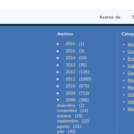
Acerca de
T
Archivo
Categ
►
2016
(1)
An
►
2015
(3)
Co
►
2014
(24)
Ev
►
2013
(35)
Gal
►
2012
(116)
Ge
►
2011
(1080)
Mú
►
2010
(875)
Re
►
2009
(713)
Ví
▼
2008
(386)
Ví
diciembre
(2)
Wal
noviembre
(14)
octubre
(19)
septiembre
(22)
agosto
(21)
julio
(40)