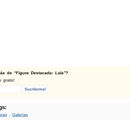
 más de
“Figura Destacada: Lala”
?
 gratis!
gs:
uras
,
Galerías