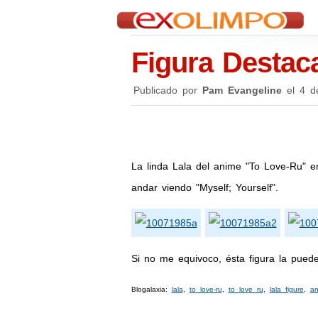
Figura Destac
Publicado por
Pam Evangeline
el
4 d
La linda Lala del anime "To Love-Ru" e
andar viendo "Myself; Yourself".
Si no me equivoco, ésta figura la pue
Blogalaxia:
lala
,
to love-ru
,
to love ru
,
lala figure
,
an