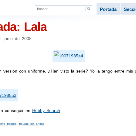
Portada
Secc
ada: Lala
e junio de 2008
n versión con uniforme. ¿Han visto la serie? Yo la tengo entre mis 
den conseguir en
Hobby Search
ime figures
,
figuras de anime