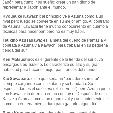
Japón para cumplir su sueño: crear un pan digno de
representar a Japón ante el mundo.
Kyousuke Kawachi:
al principio ve a Azuma como a un
rival pero luego se convierte en su mejor amigo. Al contrario
de Azuma, Kawachi tiene mucho conocimiento en cuanto a
técnicas para hacer pan pero no es muy hábil.
Tsukino Azusagawa:
es la nieta del dueño de Pantasia y
contrata a Azuma y a Kawachi para trabajar en su pequeña
tienda del sur.
Ken Matsushiro:
es el gerente de la tienda del sur cuya
encargada es Tsukino. Lo caracteriza su afro y su gran
habilidad para hacer el mejor pan francés del mundo.
Kai Suwabara:
es lo que sería un "panadero samurai",
siempre cargando con su katana y su bandana. Su
especialidad es el
croissant
(el "cuernito") pero Azuma junto
con Kawachi lo derrotan en un concurso. Después de esto
Kai ve a Azuma como a un digno rival y constantemente se
somete a entrenamiento duro para ganarle algún día.
Ryou Kuroyanagi:
panadero de la tienda central de