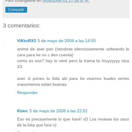
Pam Evangeline
en
5/05/2008 01:17:00 p. m.
Compartir
3 comentarios:
ViKtoRX3
5 de mayo de 2008 a las 14:50
anime de aser pan (riendose silenciosamente volteando la
cara para ke no c den cuenta)
como es eso? hay lo veré pero la trama ta muyyyyyy rara
X3
aver si pones tu lista aki para ke veamos kuales series
masomenos estan buenas
Responder
Kiren
5 de mayo de 2008 a las 22:52
Eso es precisamente lo que haré! xD Los reviews los saco
de la lista que hice x)