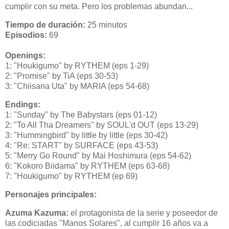
cumplir con su meta. Pero los problemas abundan...
Tiempo de duración:
25 minutos
Episodios:
69
Openings:
1: "Houkigumo" by RYTHEM (eps 1-29)
2: "Promise" by TiA (eps 30-53)
3: "Chiisana Uta" by MARIA (eps 54-68)
Endings:
1: "Sunday" by The Babystars (eps 01-12)
2: "To All Tha Dreamers" by SOUL'd OUT (eps 13-29)
3: "Hummingbird" by little by little (eps 30-42)
4: "Re: START" by SURFACE (eps 43-53)
5: "Merry Go Round" by Mai Hoshimura (eps 54-62)
6: "Kokoro Biidama" by RYTHEM (eps 63-68)
7: "Houkigumo" by RYTHEM (ep 69)
Personajes principales:
Azuma Kazuma:
el protagonista de la serie y poseedor de
las codiciadas "Manos Solares", al cumplir 16 años va a