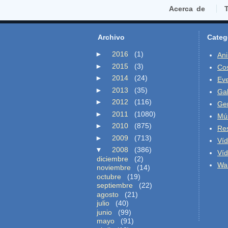
Acerca de
T
Archivo
Categ
►
2016
(1)
An
►
2015
(3)
Co
►
2014
(24)
Ev
►
2013
(35)
Gal
►
2012
(116)
Ge
►
2011
(1080)
Mú
►
2010
(875)
Re
►
2009
(713)
Ví
▼
2008
(386)
Ví
diciembre
(2)
Wal
noviembre
(14)
octubre
(19)
septiembre
(22)
agosto
(21)
julio
(40)
junio
(99)
mayo
(91)