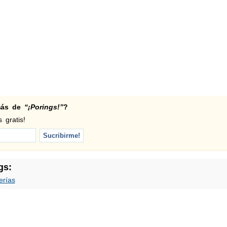
 más de
“¡Porings!”
?
 gratis!
gs:
erías