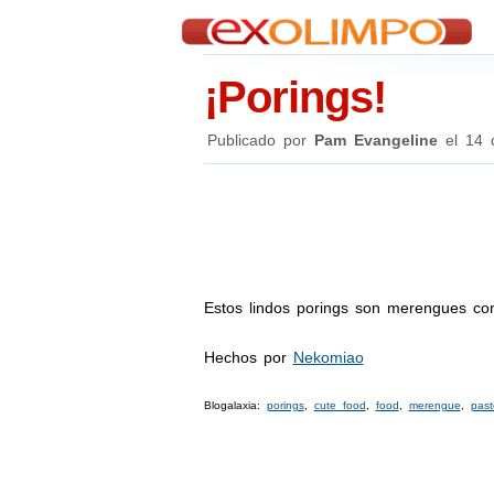
¡Porings!
Publicado por
Pam Evangeline
el
14 
Estos lindos porings son merengues co
Hechos por
Nekomiao
Blogalaxia:
porings
,
cute food
,
food
,
merengue
,
paste