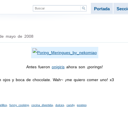
Portada
Secc
de mayo de 2008
Antes fueron
onigiris
ahora son ¡porings!
n ojos y boca de chocolate. Wah~ ¡me quiero comer uno! x3
lillos
,
funny cooking
,
cocina divertida
,
dulces
,
candy
,
postres