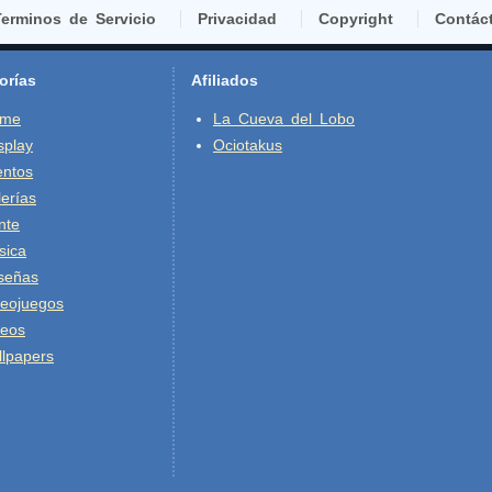
erminos de Servicio
Privacidad
Copyright
Contác
orías
Afiliados
ime
La Cueva del Lobo
splay
Ociotakus
entos
erías
nte
sica
señas
deojuegos
deos
lpapers