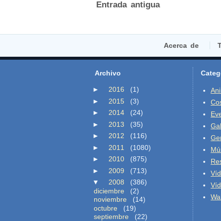
Entrada antigua
Acerca de
T
Archivo
Categ
►
2016
(1)
An
►
2015
(3)
Co
►
2014
(24)
Ev
►
2013
(35)
Gal
►
2012
(116)
Ge
►
2011
(1080)
Mú
►
2010
(875)
Re
►
2009
(713)
Ví
▼
2008
(386)
Ví
diciembre
(2)
Wal
noviembre
(14)
octubre
(19)
septiembre
(22)