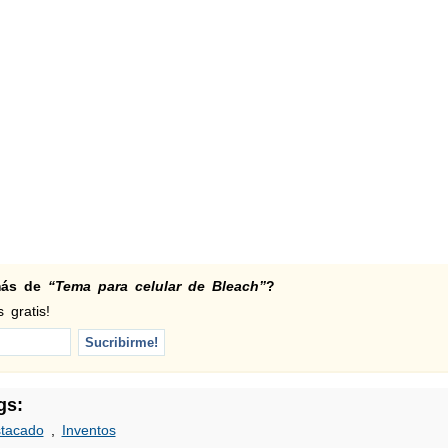
 más de
“Tema para celular de Bleach”
?
 gratis!
gs:
tacado
,
Inventos