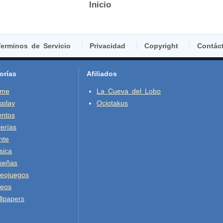
Inicio
erminos de Servicio
Privacidad
Copyright
Contác
orías
Afiliados
ime
La Cueva del Lobo
splay
Ociotakus
entos
erías
nte
sica
señas
deojuegos
deos
lpapers