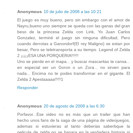
Anonymous
10 de julio de 2008 a las 10:21
El juego es muy bueno, pero sin embargo con el amor de
Nayru,bueno uno siempre se queda con las ganas del gran
beso de la princesa Zelda con Link, Yo Juan Carlos
Gonzalez, terminé el juego sin ninguna dificultad, Pero
cuando derrotas a Ganondorf(El rey Maligno) se estan por
besar, Pero se teletransporta a su tiempo. Legend of Zelda
2 ¡¡¡¡¡ESA UNA PORQUERIA!!!!!!
Uno se pierde en el mapa... y buscar mascaritas te cansa...
en especial ser un Goron o un Zora... no sirven para
nada... Encima no te podes transformar en el gigante. El
Zelda 2 Apestaaaaa!!!!!1
Responder
Anonymous
20 de agosto de 2008 a las 6:30
Porfavor...Ese video no es más que un trailer que han
hecho unos fans de la saga de una página de videojuegos,
ademas si estuvieras al tanto deberias saberbque la
pelicula de zelda no se basara en la verdadera historia ni