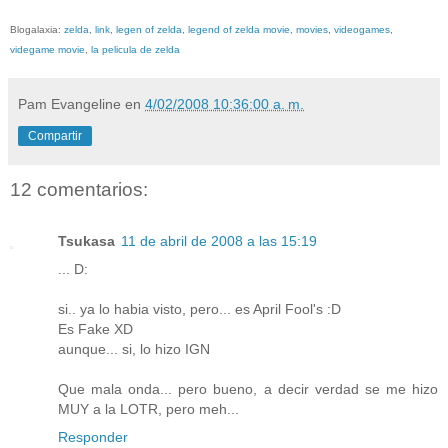
Blogalaxia:
zelda
,
link
,
legen of zelda
,
legend of zelda movie
,
movies
,
videogames
,
videgame movie
,
la pelicula de zelda
Pam Evangeline
en
4/02/2008 10:36:00 a. m.
Compartir
12 comentarios:
Tsukasa
11 de abril de 2008 a las 15:19
... D:
si.. ya lo habia visto, pero... es April Fool's :D
Es Fake XD
aunque... si, lo hizo IGN
Que mala onda... pero bueno, a decir verdad se me hizo
MUY a la LOTR, pero meh...
Responder