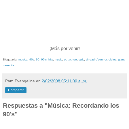
¡Más por venir!
Blogalaxia:
musica
,
90s
,
90
,
90's
,
hits
,
music
,
tic tac toe
,
epic
,
sinead o'connor
,
oldies
,
giant
,
deee lite
Pam Evangeline
en
2/02/2008 05:11:00 a. m.
Compartir
Respuestas a "Música: Recordando los
90's"