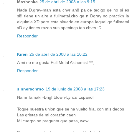
Mashenka
25 de abril de 2008 a las 9:15
Nada D.gray-man esta chvr ah!! pa qe tedigo qe no si es
si!! tiene un aire a fullmetal.clro qe n Dgray no practikn la
alquimia XD pero esta situado en europa iagual qe fullmetal
xD ay tienes razon sus openings tan chvrs :D
Responder
Kiren
25 de abril de 2008 a las 10:22
A mi no me gusta Full Metal Alchemist ^^;
Responder
sinnerschrno
19 de junio de 2008 a las 17:23
Nami Tamaki -Brightdown-Lyrics´Español
Toque nuestra union que se ha vuelto fria, con mis dedos
Las grietas de mi corazòn caen
Mi cuerpo se pregunta que pasa, wow…