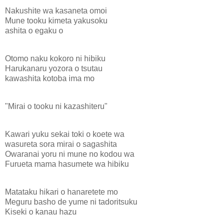
Nakushite wa kasaneta omoi
Mune tooku kimeta yakusoku
ashita o egaku o
Otomo naku kokoro ni hibiku
Harukanaru yozora o tsutau
kawashita kotoba ima mo
"Mirai o tooku ni kazashiteru"
Kawari yuku sekai toki o koete wa
wasureta sora mirai o sagashita
Owaranai yoru ni mune no kodou wa
Furueta mama hasumete wa hibiku
Matataku hikari o hanaretete mo
Meguru basho de yume ni tadoritsuku
Kiseki o kanau hazu