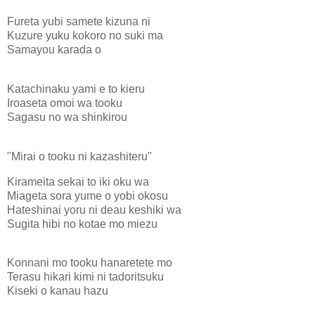
Fureta yubi samete kizuna ni
Kuzure yuku kokoro no suki ma
Samayou karada o
Katachinaku yami e to kieru
Iroaseta omoi wa tooku
Sagasu no wa shinkirou
"Mirai o tooku ni kazashiteru"
Kirameita sekai to iki oku wa
Miageta sora yume o yobi okosu
Hateshinai yoru ni deau keshiki wa
Sugita hibi no kotae mo miezu
Konnani mo tooku hanaretete mo
Terasu hikari kimi ni tadoritsuku
Kiseki o kanau hazu