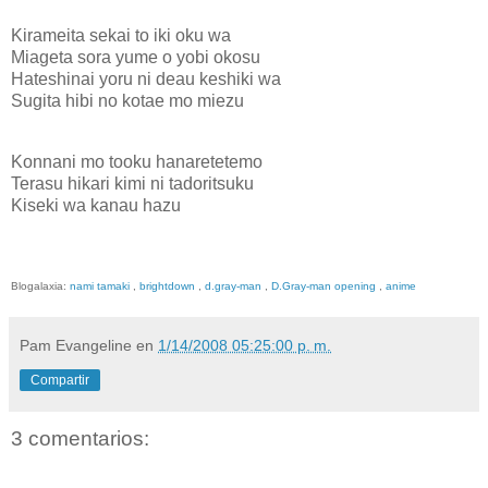
Kirameita sekai to iki oku wa
Miageta sora yume o yobi okosu
Hateshinai yoru ni deau keshiki wa
Sugita hibi no kotae mo miezu
Konnani mo tooku hanaretetemo
Terasu hikari kimi ni tadoritsuku
Kiseki wa kanau hazu
Blogalaxia:
nami tamaki
,
brightdown
,
d.gray-man
,
D.Gray-man opening
,
anime
Pam Evangeline
en
1/14/2008 05:25:00 p. m.
Compartir
3 comentarios: