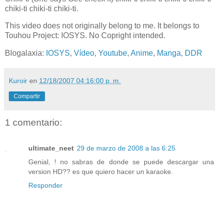
chiki-ti chiki-ti chiki-ti.
This video does not originally belong to me. It belongs to
Touhou Project: IOSYS. No Copright intended.
Blogalaxia:
IOSYS
,
Vídeo
,
Youtube
,
Anime
,
Manga
,
DDR
Kuroir
en
12/18/2007 04:16:00 p. m.
Compartir
1 comentario:
ultimate_neet
29 de marzo de 2008 a las 6:25
Genial, ! no sabras de donde se puede descargar una
version HD?? es que quiero hacer un karaoke.
Responder