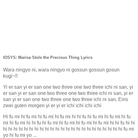
IOSYS: Marisa Stole the Precious Thing Lyrics
Wara ningyo ni, wara ningyo ni gossun gossun gosun
kugi~!!
Yi er san yi er san one two three one two three ichi ni san, yi
er san yi er san one two three one two three ichi ni san, yi er
san yi er san one two three one two three ichi ni san, Eins
zwei guten morgen yi er yi er ichi ichi ichi ichi
Hi fu mi hi fu mi hi fu mi hi fu mi hi hi fu hi fu mi hi fu mi hi fu
mi hi fu mi hi hi fu hi fu mi hi fu mi hi fu mi hi fu mi hi hi fu hi hi
hi hi hi hi hi hi hi hi hi hi hi hi hi hi hi hi hi hi hi hi hi hi hi fu mi
yo hi fu mi yo ...