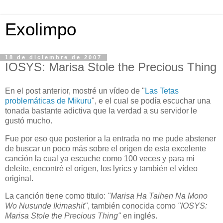
Exolimpo
18 de diciembre de 2007
IOSYS: Marisa Stole the Precious Thing
En el post anterior, mostré un vídeo de "
Las Tetas
problemáticas de Mikuru
", e el cual se podía escuchar una
tonada bastante adictiva que la verdad a su servidor le
gustó mucho.
Fue por eso que posterior a la entrada no me pude abstener
de buscar un poco más sobre el origen de esta excelente
canción la cual ya escuche como 100 veces y para mi
deleite, encontré el origen, los lyrics y también el vídeo
original.
La canción tiene como titulo:
"Marisa Ha Taihen Na Mono
Wo Nusunde Ikimashit"
, también conocida como
"IOSYS:
Marisa Stole the Precious Thing"
en inglés.