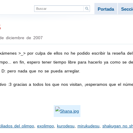
Portada
Secc
s
de diciembre de 2007
xámenes >_> por culpa de ellos no he podido escribir la reseña del
mpo... en fin, espero tener tiempo libre para hacerlo ya como se d
s D: pero nada que no se pueda arreglar.
tivo :3 gracias a todos los que nos visitan, ¡esperamos que el núme
iliados del olimpo
,
exolimpo
,
kurodesu
,
mirukudesu
,
shakugan no s