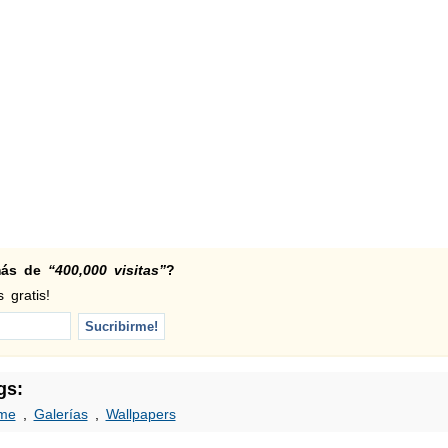
 más de
“400,000 visitas”
?
 gratis!
gs:
me
,
Galerías
,
Wallpapers