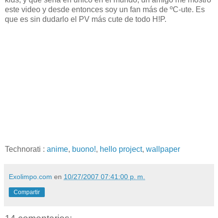
este video y desde entonces soy un fan más de ºC-ute. Es
que es sin dudarlo el PV más cute de todo H!P.
Technorati
:
anime
,
buono!
,
hello project
,
wallpaper
Exolimpo.com
en
10/27/2007 07:41:00 p. m.
Compartir