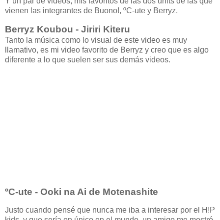
Y un par de videos, mis favoritos de las dos units de las que
vienen las integrantes de Buono!, ºC-ute y Berryz.
Berryz Koubou - Jiriri Kiteru
Tanto la música como lo visual de este video es muy
llamativo, es mi video favorito de Berryz y creo que es algo
diferente a lo que suelen ser sus demás videos.
ºC-ute - Ooki na Ai de Motenashite
Justo cuando pensé que nunca me iba a interesar por el H!P
kids, y que sería en único en el mundo, un amigo me mostró