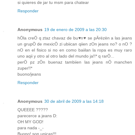
si quieres de jar tu msm para chatear
Responder
Anonymous
19 de enero de 2009 a las 20:30
hÖla creÖ q ztaz chavaz de bu♥n♥ se pÄrëzën a las jeans
un grupÖ de mexicÖ zi ubiican qiien zOn jeans no? o nO ?
nO en el fisico si no en como baiilan la ropa es muy raro
uno aqii y otro al otro lado del mundo ja!!* q rarÖ...
perÖ pz zÖn buenaz tambiien las jeans nÖ manchen
zuper!!*
buono/jeans
Responder
Anonymous
30 de abril de 2009 a las 14:18
QUEEEE ?????
parecerce a jeans D:
OH MY GOD!
para nada -_-
Buono! son unicas!!!