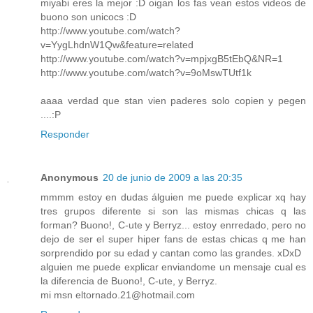
miyabi eres la mejor :D oigan los fas vean estos videos de
buono son unicocs :D
http://www.youtube.com/watch?
v=YygLhdnW1Qw&feature=related
http://www.youtube.com/watch?v=mpjxgB5tEbQ&NR=1
http://www.youtube.com/watch?v=9oMswTUtf1k
aaaa verdad que stan vien paderes solo copien y pegen
....:P
Responder
Anonymous
20 de junio de 2009 a las 20:35
mmmm estoy en dudas álguien me puede explicar xq hay
tres grupos diferente si son las mismas chicas q las
forman? Buono!, C-ute y Berryz... estoy enrredado, pero no
dejo de ser el super hiper fans de estas chicas q me han
sorprendido por su edad y cantan como las grandes. xDxD
alguien me puede explicar enviandome un mensaje cual es
la diferencia de Buono!, C-ute, y Berryz.
mi msn eltornado.21@hotmail.com