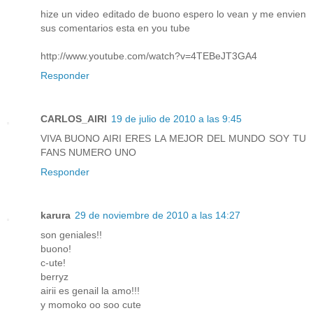
hize un video editado de buono espero lo vean y me envien
sus comentarios esta en you tube
http://www.youtube.com/watch?v=4TEBeJT3GA4
Responder
CARLOS_AIRI
19 de julio de 2010 a las 9:45
VIVA BUONO AIRI ERES LA MEJOR DEL MUNDO SOY TU
FANS NUMERO UNO
Responder
karura
29 de noviembre de 2010 a las 14:27
son geniales!!
buono!
c-ute!
berryz
airii es genail la amo!!!
y momoko oo soo cute