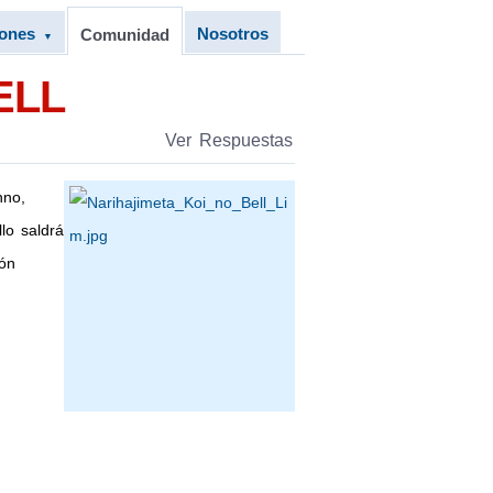
iones
Nosotros
Comunidad
▼
ELL
Ver Respuestas
nno,
lo saldrá
ión