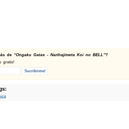
 más de
“Ongaku Gatas - Narihajimeta Koi no BELL”
?
 gratis!
gs:
ica