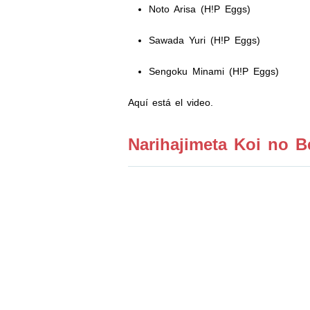
Noto Arisa (H!P Eggs)
Sawada Yuri (H!P Eggs)
Sengoku Minami (H!P Eggs)
Aquí está el video.
Narihajimeta Koi no Be