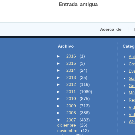
Entrada antigua
Acerca de
T
Archivo
Categ
►
2016
(1)
An
►
2015
(3)
Co
►
2014
(24)
Ev
►
2013
(35)
Gal
►
2012
(116)
Ge
►
2011
(1080)
Mú
►
2010
(875)
Re
►
2009
(713)
Ví
►
2008
(386)
Ví
▼
2007
(483)
Wal
diciembre
(26)
noviembre
(12)