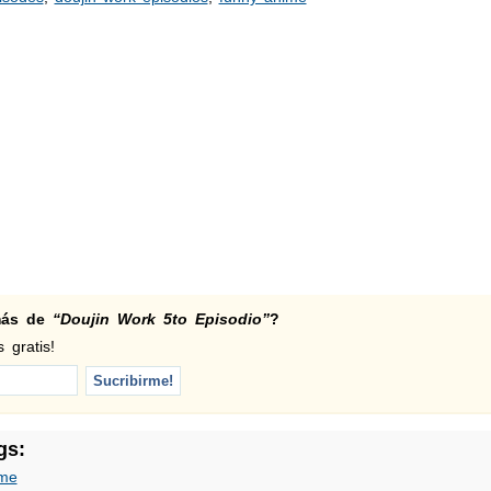
 más de
“Doujin Work 5to Episodio”
?
 gratis!
gs:
me