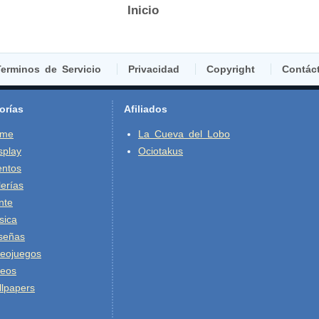
Inicio
erminos de Servicio
Privacidad
Copyright
Contác
orías
Afiliados
ime
La Cueva del Lobo
splay
Ociotakus
entos
erías
nte
sica
señas
deojuegos
deos
lpapers