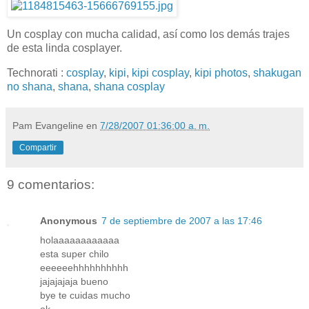
Un cosplay con mucha calidad, así como los demás trajes
de esta linda cosplayer.
Technorati
:
cosplay
,
kipi
,
kipi cosplay
,
kipi photos
,
shakugan
no shana
,
shana
,
shana cosplay
Pam Evangeline
en
7/28/2007 01:36:00 a. m.
Compartir
9 comentarios:
Anonymous
7 de septiembre de 2007 a las 17:46
holaaaaaaaaaaaa
esta super chilo
eeeeeehhhhhhhhhh
jajajajaja bueno
bye te cuidas mucho
ok...........