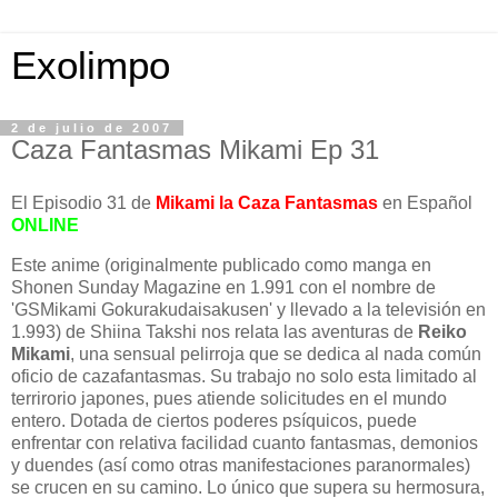
Exolimpo
2 de julio de 2007
Caza Fantasmas Mikami Ep 31
El Episodio 31 de
Mikami la Caza Fantasmas
en Español
ONLINE
Este anime (originalmente publicado como manga en
Shonen Sunday Magazine en 1.991 con el nombre de
'GSMikami Gokurakudaisakusen' y llevado a la televisión en
1.993) de Shiina Takshi nos relata las aventuras de
Reiko
Mikami
, una sensual pelirroja que se dedica al nada común
oficio de cazafantasmas. Su trabajo no solo esta limitado al
terrirorio japones, pues atiende solicitudes en el mundo
entero. Dotada de ciertos poderes psíquicos, puede
enfrentar con relativa facilidad cuanto fantasmas, demonios
y duendes (así como otras manifestaciones paranormales)
se crucen en su camino. Lo único que supera su hermosura,