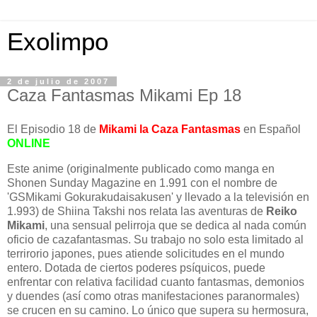
Exolimpo
2 de julio de 2007
Caza Fantasmas Mikami Ep 18
El Episodio 18 de
Mikami la Caza Fantasmas
en Español
ONLINE
Este anime (originalmente publicado como manga en
Shonen Sunday Magazine en 1.991 con el nombre de
'GSMikami Gokurakudaisakusen' y llevado a la televisión en
1.993) de Shiina Takshi nos relata las aventuras de
Reiko
Mikami
, una sensual pelirroja que se dedica al nada común
oficio de cazafantasmas. Su trabajo no solo esta limitado al
terrirorio japones, pues atiende solicitudes en el mundo
entero. Dotada de ciertos poderes psíquicos, puede
enfrentar con relativa facilidad cuanto fantasmas, demonios
y duendes (así como otras manifestaciones paranormales)
se crucen en su camino. Lo único que supera su hermosura,