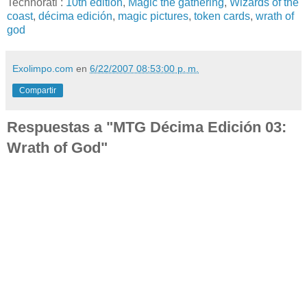
Technorati
:
10th edition
,
Magic the gathering
,
Wizards of the
coast
,
décima edición
,
magic pictures
,
token cards
,
wrath of
god
Exolimpo.com
en
6/22/2007 08:53:00 p. m.
Compartir
Respuestas a "MTG Décima Edición 03:
Wrath of God"