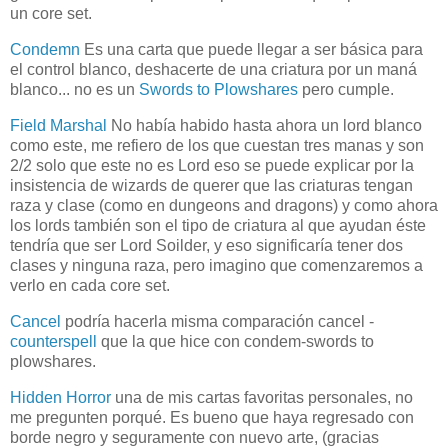
un core set.
Condemn
Es una carta que puede llegar a ser básica para
el control blanco, deshacerte de una criatura por un maná
blanco... no es un
Swords to Plowshares
pero cumple.
Field Marshal
No había habido hasta ahora un lord blanco
como este, me refiero de los que cuestan tres manas y son
2/2 solo que este no es Lord eso se puede explicar por la
insistencia de wizards de querer que las criaturas tengan
raza y clase (como en dungeons and dragons) y como ahora
los lords también son el tipo de criatura al que ayudan éste
tendría que ser Lord Soilder, y eso significaría tener dos
clases y ninguna raza, pero imagino que comenzaremos a
verlo en cada core set.
Cancel
podría hacerla misma comparación cancel -
counterspell
que la que hice con condem-swords to
plowshares.
Hidden Horror
una de mis cartas favoritas personales, no
me pregunten porqué. Es bueno que haya regresado con
borde negro y seguramente con nuevo arte, (gracias