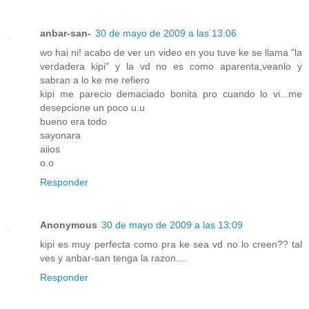
anbar-san-
30 de mayo de 2009 a las 13:06
wo hai ni! acabo de ver un video en you tuve ke se llama "la
verdadera kipi" y la vd no es como aparenta,veanlo y
sabran a lo ke me refiero
kipi me parecio demaciado bonita pro cuando lo vi...me
desepcione un poco u.u
bueno era todo
sayonara
aiios
o.o
Responder
Anonymous
30 de mayo de 2009 a las 13:09
kipi es muy perfecta como pra ke sea vd no lo creen?? tal
ves y anbar-san tenga la razon....
Responder