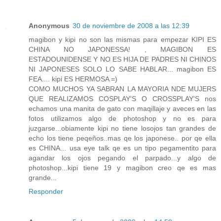
Anonymous
30 de noviembre de 2008 a las 12:39
magibon y kipi no son las mismas para empezar KIPI ES
CHINA NO JAPONESSA! , MAGIBON ES
ESTADOUNIDENSE Y NO ES HIJA DE PADRES NI CHINOS
NI JAPONESES SOLO LO SABE HABLAR... magibon ES
FEA.... kipi ES HERMOSA =)
COMO MUCHOS YA SABRAN LA MAYORIA NDE MUJERS
QUE REALIZAMOS COSPLAY'S O CROSSPLAY'S nos
echamos una manita de gato con maqillaje y aveces en las
fotos utilizamos algo de photoshop y no es para
juzgarse...obiamente kipi no tiene losojos tan grandes de
echo los tiene peqeños..mas qe los japonese.. por qe ella
es CHINA... usa eye talk qe es un tipo pegamentito para
agandar los ojos pegando el parpado...y algo de
photoshop...kipi tiene 19 y magibon creo qe es mas
grande...
Responder